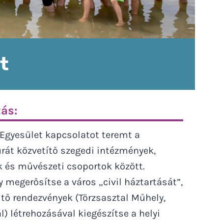
t
ás:
 Egyesület kapcsolatot teremt a
rát közvetítő szegedi intézmények,
k és művészeti csoportok között.
 megerősítse a város „civil háztartását”,
ő rendezvények (Törzsasztal Műhely,
vál) létrehozásával kiegészítse a helyi