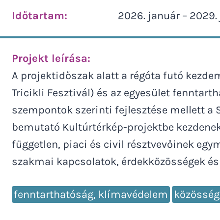
Időtartam:
2026. január – 2029.
Projekt leírása:
A projektidőszak alatt a régóta futó kezde
Tricikli Fesztivál) és az egyesület fennta
szempontok szerinti fejlesztése mellett a 
bemutató Kultúrtérkép-projektbe kezdenek,
független, piaci és civil résztvevőinek egy
szakmai kapcsolatok, érdekközösségek és r
fenntarthatóság, klímavédelem
közösség