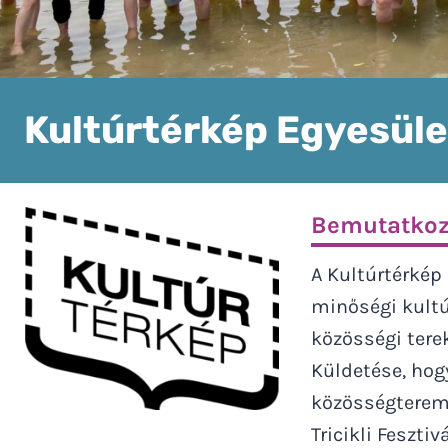
Kultúrtérkép Egyesüle
Bemutatkoz
A Kultúrtérkép
minőségi kultú
közösségi tere
Küldetése, hogy
közösségteremt
Tricikli Feszti