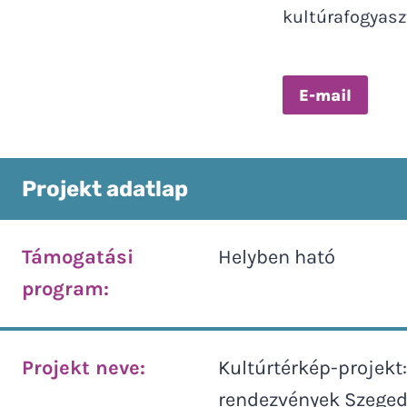
kultúrafogyasz
E-mail
Projekt adatlap
Támogatási
Helyben ható
program:
Projekt neve:
Kultúrtérkép-projekt
rendezvények Szeged