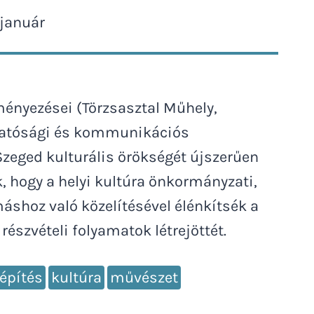
 január
ményezései (Törzsasztal Műhely,
rthatósági és kommunikációs
Szeged kulturális örökségét újszerűen
 hogy a helyi kultúra önkormányzati,
máshoz való közelítésével élénkítsék a
észvételi folyamatok létrejöttét.
építés
kultúra
művészet