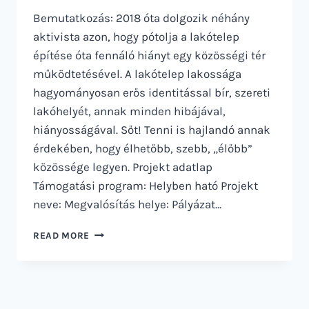
Bemutatkozás: 2018 óta dolgozik néhány
aktivista azon, hogy pótolja a lakótelep
építése óta fennáló hiányt egy közösségi tér
működtetésével. A lakótelep lakossága
hagyományosan erős identitással bír, szereti
lakóhelyét, annak minden hibájával,
hiányosságával. Sőt! Tenni is hajlandó annak
érdekében, hogy élhetőbb, szebb, „élőbb”
közössége legyen. Projekt adatlap
Támogatási program: Helyben ható Projekt
neve: Megvalósítás helye: Pályázat…
KILIÁN
READ MORE
ÉSZAK
KÖZÖSSÉG
EGYESÜLET
–
KÉK