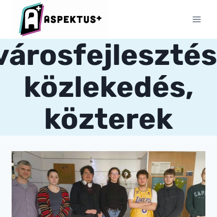
Skip
to
content
városfejlesztés
közlekedés,
közterek