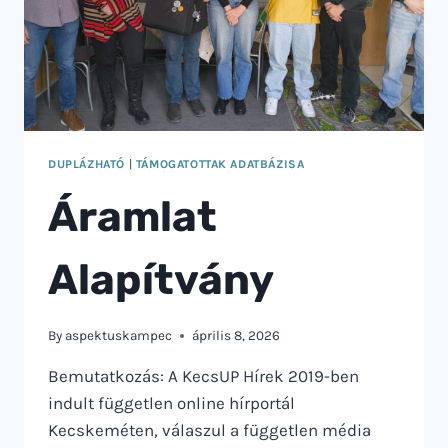
DUPLÁZHATÓ
|
TÁMOGATOTTAK ADATBÁZISA
Áramlat
Alapítvány
By
aspektuskampec
április 8, 2026
Bemutatkozás: A KecsUP Hírek 2019-ben
indult független online hírportál
Kecskeméten, válaszul a független média