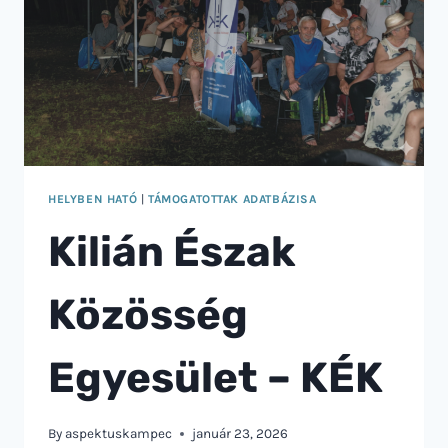
HELYBEN HATÓ
|
TÁMOGATOTTAK ADATBÁZISA
Kilián Észak
Közösség
Egyesület – KÉK
By
aspektuskampec
január 23, 2026